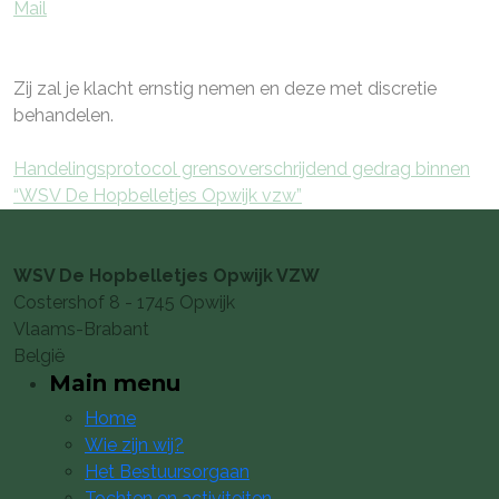
Mail
Zij zal je klacht ernstig nemen en deze met discretie
behandelen.
Handelingsprotocol grensoverschrijdend gedrag binnen
“WSV De Hopbelletjes Opwijk vzw”
WSV De Hopbelletjes Opwijk VZW
Costershof 8 - 1745 Opwijk
Vlaams-Brabant
België
Main menu
Home
Wie zijn wij?
Het Bestuursorgaan
Tochten en activiteiten