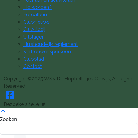
Lid worden?
Fotoalbum
Clubnieuws
Clubkledij
Uitslagen
Huishoudelijk reglement
Vertrouwenspersoon
Clubblad
Contact
Copyright ©2025 WSV De Hopbelletjes Opwijk, All Rights
Reserved
Bezoekers teller #
Zoeken