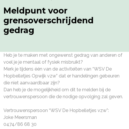
Meldpunt voor
grensoverschrijdend
gedrag
Heb je te maken met ongewenst gedrag van anderen of
voel je je mentaal of fysiek misbruikt?
Merk je tijdens één van de activiteiten van “WSV De
Hopbelletjes Opwijk vzw” dat er handelingen gebeuren
die niet aanvaardbaar zijn?
Dan heb je de mogelijkheid om dit te melden bij de
vertrouwenspersoon die de nodige opvolging zal geven.
Vertrouwenspersoon “WSV De Hopbelletjes vzw”:
Joke Meersman
0474/86 68 30