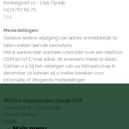
Konkelgoed 10 - 1745 Opwijk
0472/87 85 73
Mail
Mededelingen:
Gelieve iedere wijziging van adres onmiddellijk te
laten weten aan de secretaris.
Het is aanbevolen wanneer u beschikt over een telefoon,
GSM en/of E-mail adres, dit eveneens mede te delen.
Dat kan o.a. bij het verlengen van uw lidmaatschap in
december, zo kunnen wij u sneller bereiken voor
informatie of dringende mededelingen.
WSV De Hopbelletjes Opwijk VZW
Costershof 8 - 1745 Opwijk
Vlaams-Brabant
België
Main menu