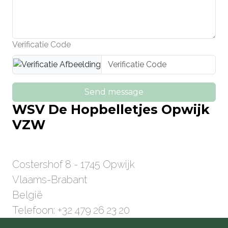
Verificatie Code
Send message
WSV De Hopbelletjes Opwijk
VZW
Costershof 8 - 1745 Opwijk
Vlaams-Brabant
België
Telefoon: +32
479 26 23 20